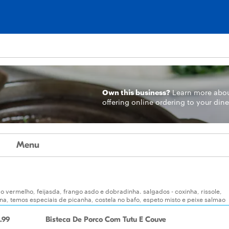
Own this business?
Learn more
abo
offering online ordering to your dine
Menu
ao vermelho, feijasda, frango asdo e dobradinha. salgados - coxinha, rissole,
ana, temos especiais de picanha, costela no bafo, espeto misto e peixe salmao
.99
Bisteca De Porco Com Tutu E Couve