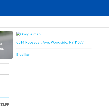
6814 Roosevelt Ave, Woodside, NY 11377
ut
rs.
Brazilian
$3.99