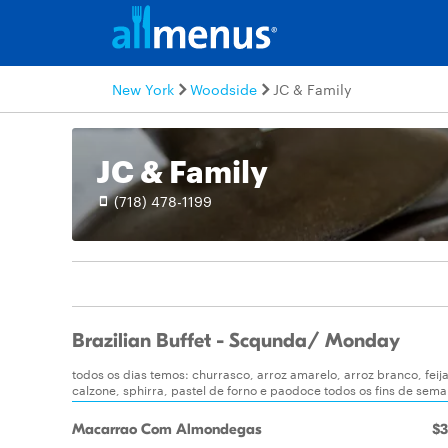
New York
Woodside
JC & Family
JC & Family
(718) 478-1199
Brazilian Buffet - Scqunda/ Monday
todos os dias temos: churrasco, arroz amarelo, arroz branco, feij
calzone, sphirra, pastel de forno e paodoce todos os fins de sem
Macarrao Com Almondegas
$3