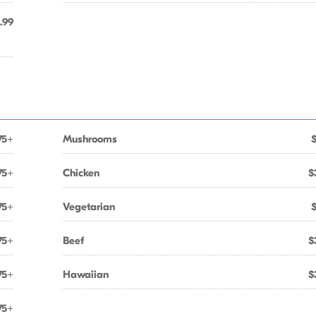
.99
75+
Mushrooms
75+
Chicken
$
75+
Vegetarian
75+
Beef
$
75+
Hawaiian
$
75+