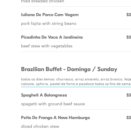
fried breaded chicken
Juliana De Porco Com Vagem
$3
pork fajita with string beans
Picadinho De Vaca A Jardineira
$3
beef stew with vegetables
Brazilian Buffet - Domingo / Sunday
todos os dias temos: churrasco, arroz amarelo, arroz branco, feij
calzone, sphirra, pastel de forno e paodoce todos os fins de sem
Spagheti A Bolongnesa
$3
spagetti with ground beef sauce
Peito De Frango A Novo Hamburgo
$3
diced chicken stew