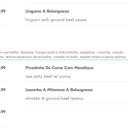
.99
Linguine A Bolongnesa
linguini with ground beef sauce
ao vermelho, feijasda, frango asdo e dobradinha. salgados - coxinha, rissole,
ana, temos especiais de picanha, costela no bafo, espeto misto e peixe salmao
.99
Picadinho De Carne Com Mandioca
raw jerky beef w/ yucca
.99
Lasanha A Milanesa A Bolougnesa
chicken & ground beef lasana
.99