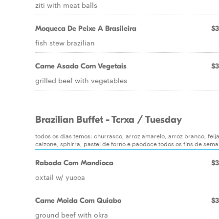
ziti with meat balls
Moqueca De Peixe A Brasileira
$3
fish stew brazilian
Carne Asada Corn Vegetais
$3
grilled beef with vegetables
Brazilian Buffet - Tcrxa / Tuesday
todos os dias temos: churrasco, arroz amarelo, arroz branco, feij
calzone, sphirra, pastel de forno e paodoce todos os fins de sem
Rabada Com Mandioca
$3
oxtail w/ yucca
Carne Moida Com Quiabo
$3
ground beef with okra