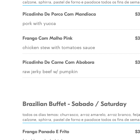
calzone, sphirra, pastel de forno e paodoce todos os fins de sem
Picadinho De Porco Com Mandioca
$3
pork with yucca
Frango Com Molho Pink
$3
chicken stew with tomatoes sauce
Picadinho De Carne Com Abobora
$3
raw jerky beef w/ pumpkin
Brazilian Buffet - Sabado / Saturday
todos os dias temos: churrasco, arroz amarelo, arroz branco, feij
calzone, sphirra, pastel de forno e paodoce todos os fins de sem
Frango Panado E Frito
$3