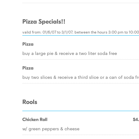
Pizza Specials!!
valid from: 01/6/07 to 3/1/07, between the hours 3:00 pm to 10
Pizza
buy a large pie & receive a two liter soda free
Pizza
buy two slices & receive a third slice or a can of soda f
Rools
Chicken Roll
$4
w/ green peppers & cheese