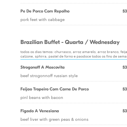
Pe De Porco Com Repolho
$3
pork feet with cabbage
Brazilian Buffet - Quarta / Wednesday
todos os dias temos: churrasco, arroz amarelo, arroz branco, feij
calzone, sphirra, pastel de forno e paodoce todos os fins de sem
Strogonoff A Moscovita
$3
beef strogonnoff russian style
Feijao Tropeiro Com Carne De Porco
$3
pinl beans with bacon
Figado A Venesiana
$3
beef liver with green peas & onions