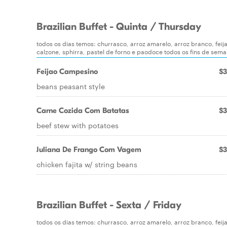
Brazilian Buffet - Quinta / Thursday
todos os dias temos: churrasco, arroz amarelo, arroz branco, feij
calzone, sphirra, pastel de forno e paodoce todos os fins de sem
Feijao Campesino
$3
beans peasant style
Carne Cozida Com Batatas
$3
beef stew with potatoes
Juliana De Frango Com Vagem
$3
chicken fajita w/ string beans
Brazilian Buffet - Sexta / Friday
todos os dias temos: churrasco, arroz amarelo, arroz branco, feij