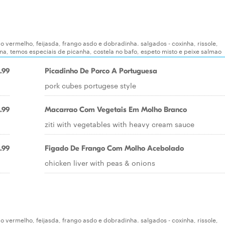
ao vermelho, feijasda, frango asdo e dobradinha. salgados - coxinha, rissole,
ana, temos especiais de picanha, costela no bafo, espeto misto e peixe salmao
.99
Picadinho De Porco A Portuguesa
pork cubes portugese style
.99
Macarrao Com Vegetais Em Molho Branco
ziti with vegetables with heavy cream sauce
.99
Figado De Frango Com Molho Acebolado
chicken liver with peas & onions
ao vermelho, feijasda, frango asdo e dobradinha. salgados - coxinha, rissole,