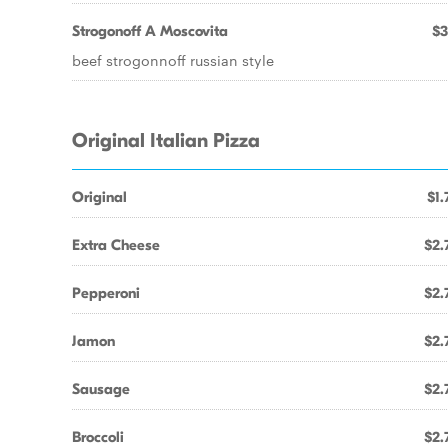
Strogonoff A Moscovita
$3
beef strogonnoff russian style
Original Italian Pizza
Original
$1.
Extra Cheese
$2.
Pepperoni
$2.
Jamon
$2.
Sausage
$2.
Broccoli
$2.