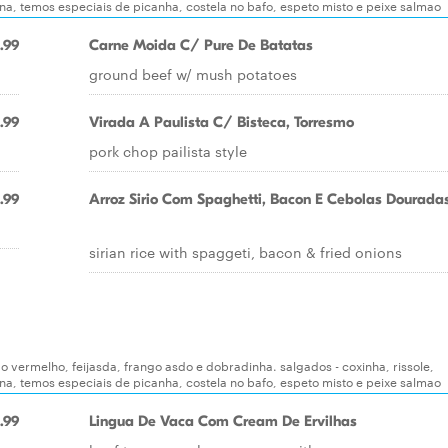
ana, temos especiais de picanha, costela no bafo, espeto misto e peixe salmao
.99
Carne Moida C/ Pure De Batatas
ground beef w/ mush potatoes
.99
Virada A Paulista C/ Bisteca, Torresmo
pork chop pailista style
.99
Arroz Sirio Com Spaghetti, Bacon E Cebolas Dourada
sirian rice with spaggeti, bacon & fried onions
ao vermelho, feijasda, frango asdo e dobradinha. salgados - coxinha, rissole,
ana, temos especiais de picanha, costela no bafo, espeto misto e peixe salmao
.99
Lingua De Vaca Com Cream De Ervilhas