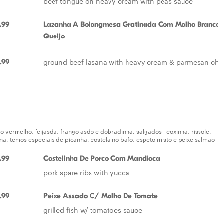
beef tongue on heavy cream with peas sauce
.99
Lazanha A Bolongmesa Gratinada Com Molho Branco
Queijo
ground beef lasana with heavy cream & parmesan c
.99
ao vermelho, feijasda, frango asdo e dobradinha. salgados - coxinha, rissole,
ana, temos especiais de picanha, costela no bafo, espeto misto e peixe salmao
.99
Costelinha De Porco Com Mandioca
pork spare ribs with yucca
.99
Peixe Assado C/ Molho De Tomate
grilled fish w/ tomatoes sauce