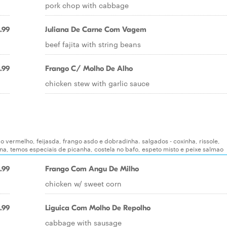
pork chop with cabbage
.99
Juliana De Carne Com Vagem
beef fajita with string beans
.99
Frango C/ Molho De Alho
chicken stew with garlic sauce
ao vermelho, feijasda, frango asdo e dobradinha. salgados - coxinha, rissole,
ana, temos especiais de picanha, costela no bafo, espeto misto e peixe salmao
.99
Frango Com Angu De Milho
chicken w/ sweet corn
.99
Liguica Com Molho De Repolho
cabbage with sausage