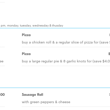
:00 pm, monday, tuesday, wednesday & thusday
Pizza
buy a chicken roll & a regular slice of pizza for (save 
Pizza
ree
buy a large regular pie & 8 garlic knots for (save $4.
.00
Sausage Roll
with green peppers & cheese