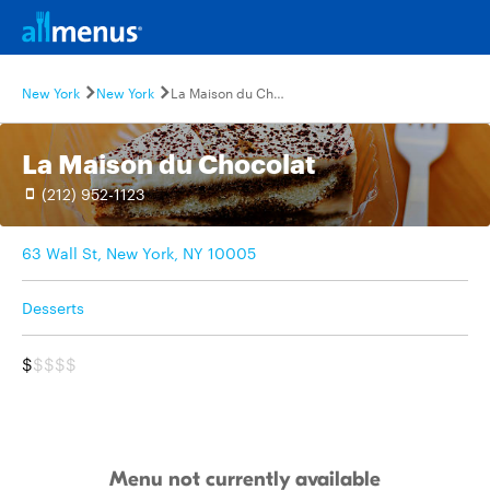
New York
New York
La Maison du Chocolat
La Maison du Chocolat
(212) 952-1123
63 Wall St, New York, NY 10005
Desserts
$
$$$$
Menu not currently available